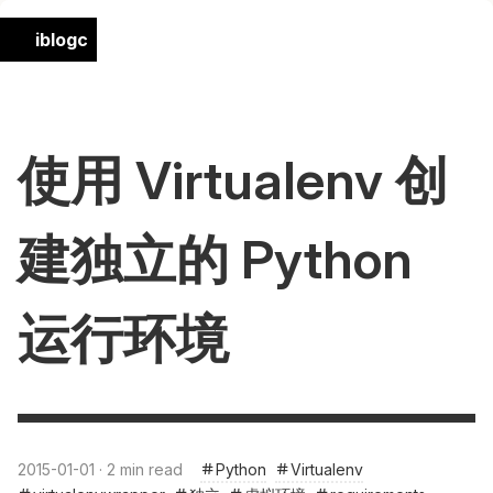
iblogc
使用 Virtualenv 创
建独立的 Python
运行环境
2015-01-01 · 2 min read
Python
Virtualenv