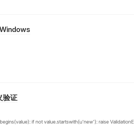
Windows
定义验证
ns(value): if not value.startswith(u'new'): raise ValidationErr