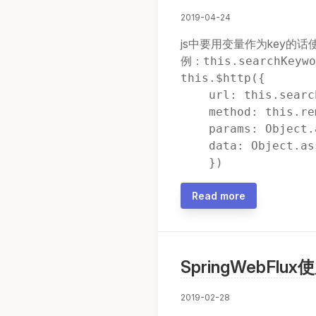
2019-04-24
js中要用变量作为key的
例：
this.searchKeywo
this.$http({

    url: this.search
    method: this.re
    params: Object.
    data: Object.as
Read more
SpringWebFlu
2019-02-28