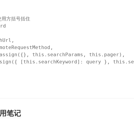
话使用方括号括住
rd
Url,

moteRequestMethod,

assign({}, this.searchParams, this.pager),

sign({ [this.searchKeyword]: query }, this.se
x使用笔记